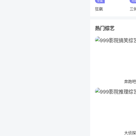
全集
完
狂飙
三
热门综艺
奔跑
大侦