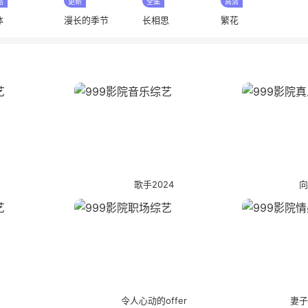
结
更新
全集
高清
体
漫长的季节
长相思
繁花
吧
歌手2024
向
探
令人心动的offer
妻子