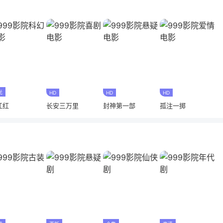
光
HD
HD
HD
江红
长安三万里
封神第一部
孤注一掷