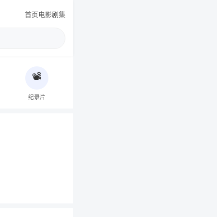
首页
电影
剧集
📽️
纪录片