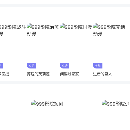
新
高分
高清
完结
术回战
葬送的芙莉莲
间谍过家家
进击的巨人